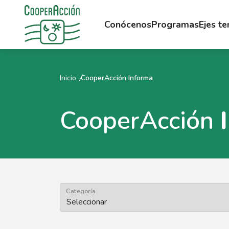
Conócenos
Programas
Ejes t
Inicio
CooperAcción Informa
CooperAcción
Categoría