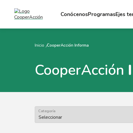
Conócenos
Programas
Ejes t
Inicio
CooperAcción Informa
CooperAcción
Categoría