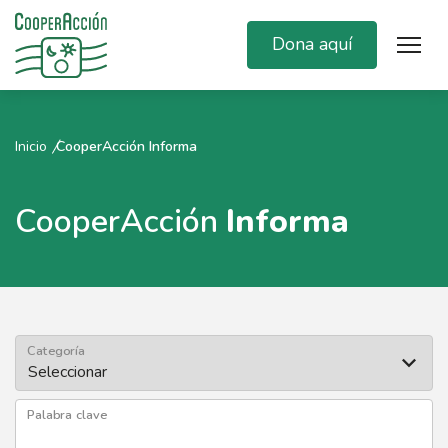
Dona aquí
Inicio
CooperAcción Informa
CooperAcción
Informa
Categoría
Palabra clave