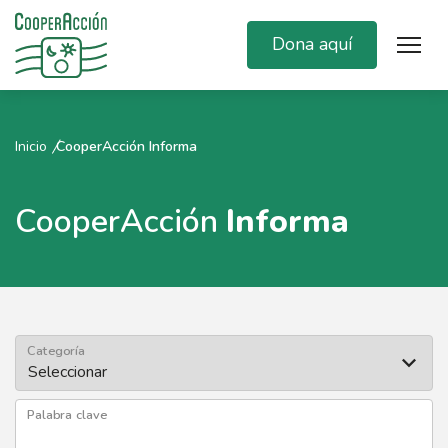
Dona aquí
Inicio
CooperAcción Informa
CooperAcción
Informa
Categoría
Palabra clave