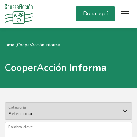
Dona aquí
Inicio
CooperAcción Informa
CooperAcción
Informa
Categoría
Palabra clave