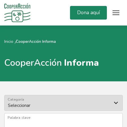
Dona aquí
Inicio
CooperAcción Informa
CooperAcción
Informa
Categoría
Palabra clave