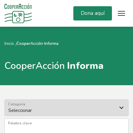
Dona aquí
Inicio
CooperAcción Informa
CooperAcción
Informa
Categoría
Palabra clave