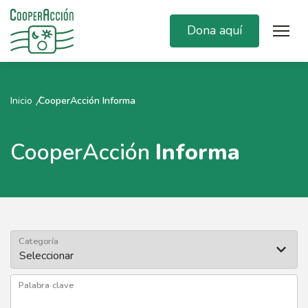
Dona aquí
Inicio
CooperAcción Informa
CooperAcción
Informa
Categoría
Palabra clave