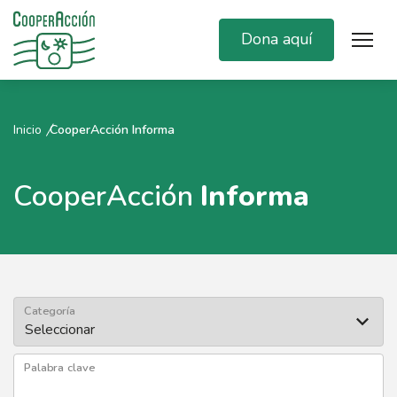
Dona aquí
Inicio
CooperAcción Informa
CooperAcción
Informa
Categoría
Palabra clave