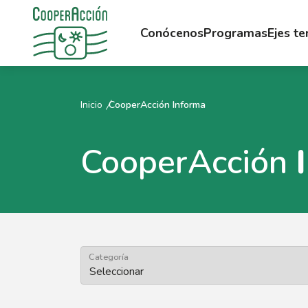
Conócenos
Programas
Ejes t
Inicio
CooperAcción Informa
CooperAcción
Categoría