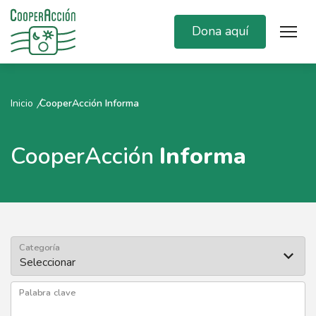
Dona aquí
Inicio
CooperAcción Informa
CooperAcción
Informa
Categoría
Palabra clave