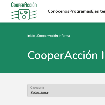
Conócenos
Programas
Ejes t
Inicio
CooperAcción Informa
CooperAcción
Categoría