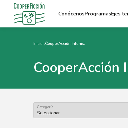
Conócenos
Programas
Ejes t
Inicio
CooperAcción Informa
CooperAcción
Categoría