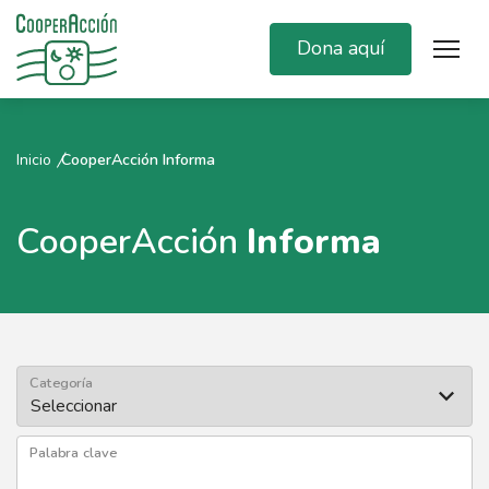
Dona aquí
Inicio
CooperAcción Informa
CooperAcción
Informa
Categoría
Palabra clave