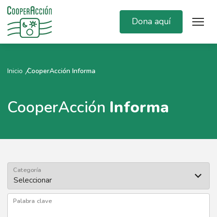
Dona aquí
Inicio
CooperAcción Informa
CooperAcción
Informa
Categoría
Palabra clave