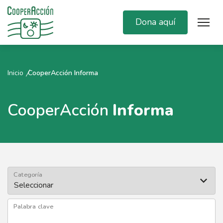
Dona aquí
Inicio
CooperAcción Informa
CooperAcción
Informa
Categoría
Palabra clave