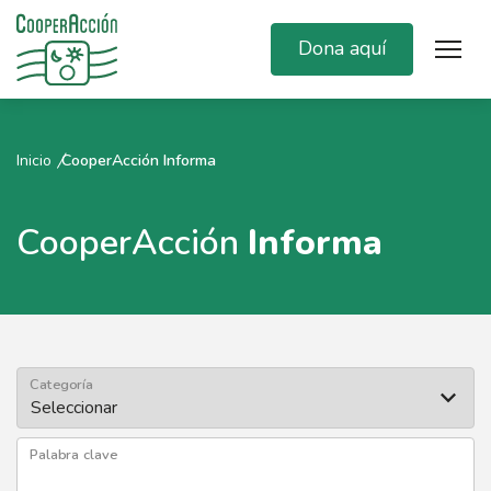
Dona aquí
Inicio
CooperAcción Informa
CooperAcción
Informa
Categoría
Palabra clave