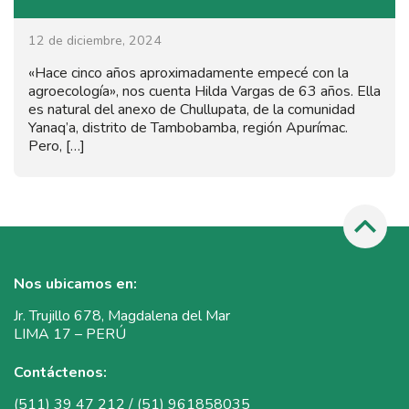
12 de diciembre, 2024
«Hace cinco años aproximadamente empecé con la
agroecología», nos cuenta Hilda Vargas de 63 años. Ella
es natural del anexo de Chullupata, de la comunidad
Yanaq’a, distrito de Tambobamba, región Apurímac.
Pero, […]
Nos ubicamos en:
Jr. Trujillo 678, Magdalena del Mar
LIMA 17 – PERÚ
Contáctenos:
(511) 39 47 212 / (51) 961858035