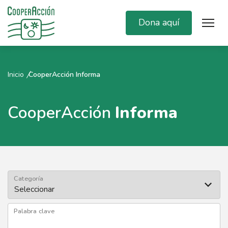
Dona aquí
Inicio
CooperAcción Informa
CooperAcción
Informa
Categoría
Palabra clave