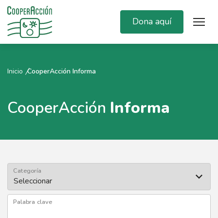
Dona aquí
Inicio
CooperAcción Informa
CooperAcción
Informa
Categoría
Palabra clave