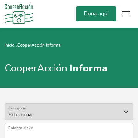
Dona aquí
Inicio
CooperAcción Informa
CooperAcción
Informa
Categoría
Palabra clave