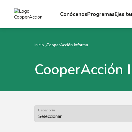
Conócenos
Programas
Ejes t
Inicio
CooperAcción Informa
CooperAcción
Categoría