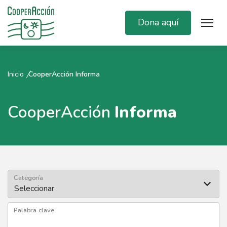
Dona aquí
Inicio
CooperAcción Informa
CooperAcción
Informa
Categoría
Palabra clave