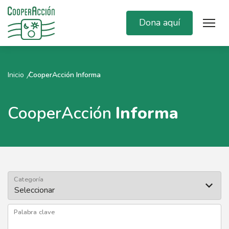
Dona aquí
Inicio
CooperAcción Informa
CooperAcción
Informa
Categoría
Palabra clave