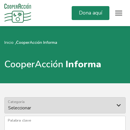
Dona aquí
Inicio
CooperAcción Informa
CooperAcción
Informa
Categoría
Palabra clave