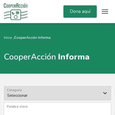
Dona aquí
Inicio
CooperAcción Informa
CooperAcción
Informa
Categoría
Palabra clave