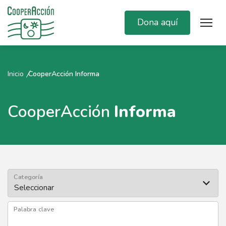
Dona aquí
Inicio
CooperAcción Informa
CooperAcción
Informa
Categoría
Palabra clave