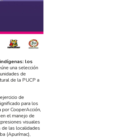
indígenas: los
eúne una selección
munidades de
ltural de la PUCP a
 ejercicio de
ignificado para los
da por CooperAcción,
 en el manejo de
xpresiones visuales
 de las localidades
ba (Apurímac),