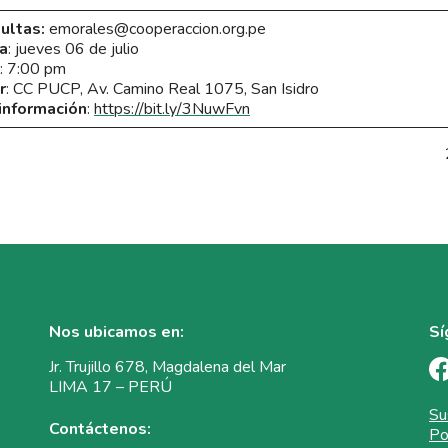
ultas:
emorales@cooperaccion.org.pe
a
: jueves 06 de julio
: 7:00 pm
r
: CC PUCP, Av. Camino Real 1075, San Isidro
información
:
https://bit.ly/3NuwFvn
Nos ubicamos en:
Sí
Jr. Trujillo 678, Magdalena del Mar
LIMA 17 – PERÚ
Su
Contáctenos:
Po