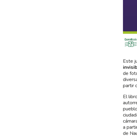
Este j
invisi
de fot
divers
partir
El libr
autorr
pueblo
ciudad
cámara
a part
de Nau