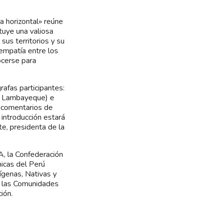
da horizontal» reúne
ituye una valiosa
sus territorios y su
 empatía entre los
ocerse para
rafas participantes:
 – Lambayeque) e
 comentarios de
 introducción estará
e, presidenta de la
A, la Confederación
icas del Perú
ígenas, Nativas y
e las Comunidades
ión.