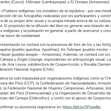
ambo (Cusco), Mórrope (Lambayeque) y El Cenepa (Amazonas).
ro «Pueblos indígenas: los invisibles de la república – por una mira
lección de las fotografías realizadas por los participantes y const
a de su propio arte visual y su propia mirada acerca de su cultura, 
ad. El propósito de la difusión del libro es generar una relación de
s indígenas y la población en general, a partir de acercarse y con
har lazos de solidaridad.
presentación se contará con la presencia de tres de los y las fotóg
aquima (pueblo quechua, Apurímac), Iris Tuñoque (pueblo moche
 Mayan (pueblo awajún – Amazonas). Además, se contará con los
 Cánepa y Ángel Colunge, especialistas en antropología visual. La
o de Ana Leyva, subdirectora de CooperAcción, y Rosalía Clement
eración Nacional Agraria (CNA).
ciativa ha sido impulsada por organizaciones indígenas como la CN
ina del Perú (CCP), la Confederación de Nacionalidades Amazón
), la Federación Nacional de Mujeres Campesinas, Artesanas, Ind
iadas del Perú (Fenmucarinap) y la Organización de Desarrollo d
rizas del Cenepa (Odecofroc), y contó con el apoyo de CooperAcc
onfirmar su asistencia registrarse en:
https://bit.ly/3Pyon8p