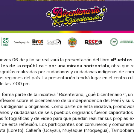
ueves 06 de julio se realizará la presentación del libro
«Pueblos 
bles de la república – por una mirada horizontal»
, obra que r
ografías realizadas por ciudadanos y ciudadanas indígenas de co
as regiones del país. La presentación tendrá lugar en el centro cu
 de las 7:00 pm.
o forma parte de la iniciativa “Bicenterario, ¿qué bicentenario?”, un
eflexión sobre el bicentenario de la independencia del Perú y su s
s indígenas u originarios. Como parte de esta iniciativa, promovi
anos y ciudadanas de seis pueblos originarios fueron capacitados
s fotográficas y de video para que puedan realizar sus propias e
ir de esta reflexión. Los participantes son comuneros y comuneras
ta (Loreto), Callería (Ucayali), Muylaque (Moquegua), Tambobam