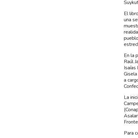
Suykut
El lib
una se
muestr
realid
pueblo
estrec
En la 
Raúl J
Isaías
Gisela
a carg
Confed
La ini
Campes
(Conap
Asalar
Fronte
Para c