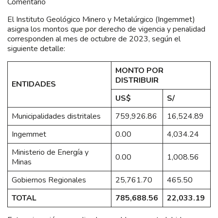
Comentario
El Instituto Geológico Minero y Metalúrgico (Ingemmet)
asigna los montos que por derecho de vigencia y penalidad
corresponden al mes de octubre de 2023, según el
siguiente detalle:
MONTO POR
DISTRIBUIR
ENTIDADES
US$
S/
Municipalidades distritales
759,926.86
16,524.89
Ingemmet
0.00
4,034.24
Ministerio de Energía y
0.00
1,008.56
Minas
Gobiernos Regionales
25,761.70
465.50
TOTAL
785,688.56
22,033.19