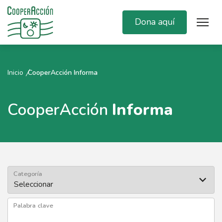
Dona aquí
Inicio
CooperAcción Informa
CooperAcción
Informa
Categoría
Palabra clave