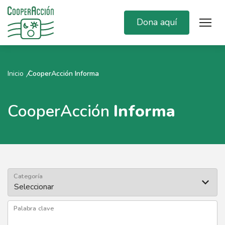
Dona aquí
Inicio
CooperAcción Informa
CooperAcción
Informa
Categoría
Palabra clave