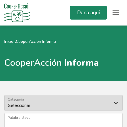
Dona aquí
Inicio
CooperAcción Informa
CooperAcción
Informa
Categoría
Palabra clave