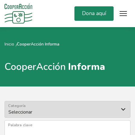
Dona aquí
Inicio
CooperAcción Informa
CooperAcción
Informa
Categoría
Palabra clave