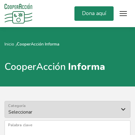
Dona aquí
Inicio
CooperAcción Informa
CooperAcción
Informa
Categoría
Palabra clave