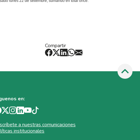
asado lunes 22 de setiembre, sumando en total once.
Compartir
guenos en:
scríbete a nuestras comunicaciones
líticas institucionales