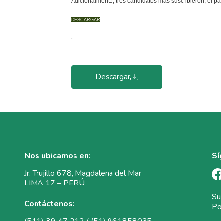
Adicionalmente, tres candidatos más suscribieron, el p
DESCARGAR
.
Descargar
Nos ubicamos en:
Sí
Jr. Trujillo 678, Magdalena del Mar
LIMA 17 – PERÚ
Su
Contáctenos:
Po