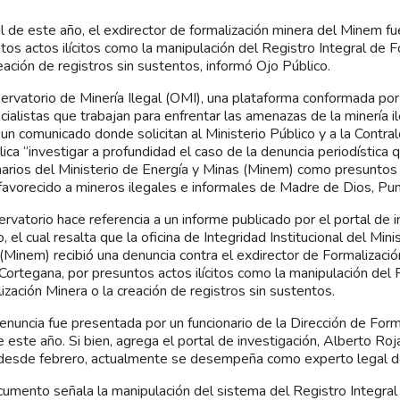
il de este año, el exdirector de formalización minera del Minem f
tos actos ilícitos como la manipulación del Registro Integral de 
reación de registros sin sustentos, informó Ojo Público.
ervatorio de Minería Ilegal (OMI), una plataforma conformada por 
cialistas que trabajan para enfrentar las amenazas de la minería il
 un comunicado donde solicitan al Ministerio Público y a la Contral
ica “investigar a profundidad el caso de la denuncia periodística 
narios del Ministerio de Energía y Minas (Minem) como presunto
favorecido a mineros ilegales e informales de Madre de Dios, Pun
ervatorio hace referencia a un informe publicado por el portal de 
, el cual resalta que la oficina de Integridad Institucional del Min
(Minem) recibió una denuncia contra el exdirector de Formalizació
Cortegana, por presuntos actos ilícitos como la manipulación del 
ización Minera o la creación de registros sin sustentos.
enuncia fue presentada por un funcionario de la Dirección de Form
de este año. Si bien, agrega el portal de investigación, Alberto Ro
desde febrero, actualmente se desempeña como experto legal de
cumento señala la manipulación del sistema del Registro Integral