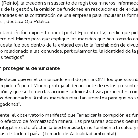
 (Reinfo), la creación sin sustento de registros mineros, informaci
s de la gestión, la omisión de funciones en resoluciones de exclu
laridades en la contratación de una empresa para impulsar la for
s”, destaca Ojo Público.
o también fue expuesto por el portal Epicentro TV, medio que pi
ero del Minem para que explique las medidas que han tomado an
puesta fue que dentro de la entidad existe la “prohibición de divul
o relacionado a las denuncias, particularmente, la identidad de l
os testigos”.
n proteger al denunciante
estacar que en el comunicado emitido por la OMI, los que suscr
n piden “que el Minem proteja al denunciante de estos presunto
ción, y que se tomen las acciones administrativas pertinentes con
os denunciados. Ambas medidas resultan urgentes para que no se
igaciones”.
ente, el observatorio manifestó que “erradicar la corrupción es f
o efectivo de formalización minera. Las presuntas acciones denun
a ilegal no solo afectan la biodiversidad, sino también a la salud y
as de todo el país”. (Tomado de Actualidad ambiental)