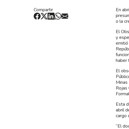
Compartir
En abr
presun
o la c
El Obs
y espe
emitió
Repúbl
funcio
haber 
El obs
Público
Minas 
Rojas 
Formal
Esta d
abril 
cargo 
“El do