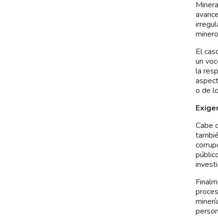
Minera
avance
irregu
minero
El cas
un voc
la res
aspect
o de l
Exige
Cabe d
tambié
corrup
públic
invest
Finalm
proces
minerí
person