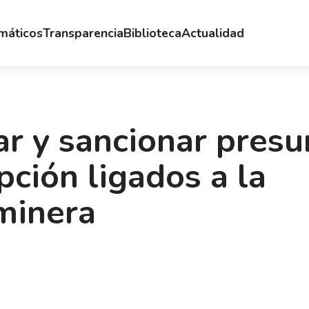
emáticos
Transparencia
Biblioteca
Actualidad
ar y sancionar presu
pción ligados a la
minera