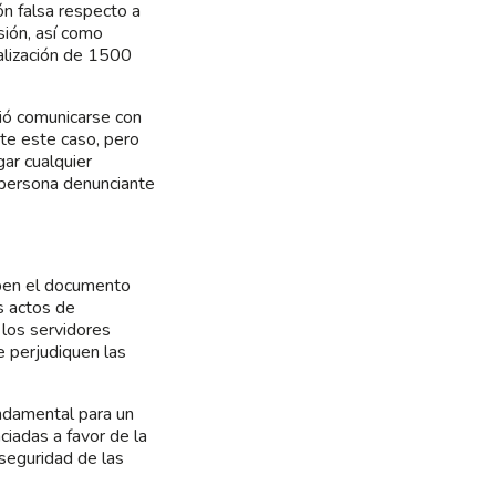
ón falsa respecto a
sión, así como
malización de 1500
dió comunicarse con
te este caso, pero
gar cualquier
a persona denunciante
iben el documento
s actos de
 los servidores
 perjudiquen las
undamental para un
ciadas a favor de la
 seguridad de las