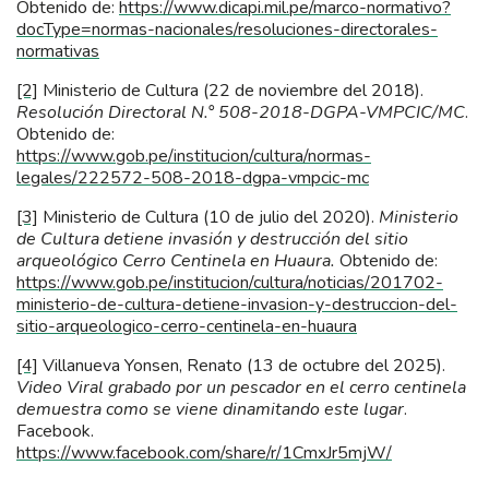
Obtenido de:
https://www.dicapi.mil.pe/marco-normativo?
docType=normas-nacionales/resoluciones-directorales-
normativas
[2]
Ministerio de Cultura (22 de noviembre del 2018).
Resolución Directoral N.° 508-2018-DGPA-VMPCIC/MC
.
Obtenido de:
https://www.gob.pe/institucion/cultura/normas-
legales/222572-508-2018-dgpa-vmpcic-mc
[3]
Ministerio de Cultura (10 de julio del 2020).
Ministerio
de Cultura detiene invasión y destrucción del sitio
arqueológico Cerro Centinela en Huaura.
Obtenido de:
https://www.gob.pe/institucion/cultura/noticias/201702-
ministerio-de-cultura-detiene-invasion-y-destruccion-del-
sitio-arqueologico-cerro-centinela-en-huaura
[4]
Villanueva Yonsen, Renato (13 de octubre del 2025).
Video Viral grabado por un pescador en el cerro centinela
demuestra como se viene dinamitando este lugar
.
Facebook.
https://www.facebook.com/share/r/1CmxJr5mjW/