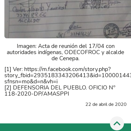
Imagen: Acta de reunión del 17/04 con
autoridades indígenas, ODECOFROC y alcalde
de Cenepa.
[1]
Ver: https://m.facebook.com/story.php?
story_fbid=2935183343206413&id=10000144
sfnsn=mo&d=n&vh=i
[2]
DEFENSORIA DEL PUEBLO. OFICIO Nº
118-2020-DP/AMASPPI
22 de abril de 2020