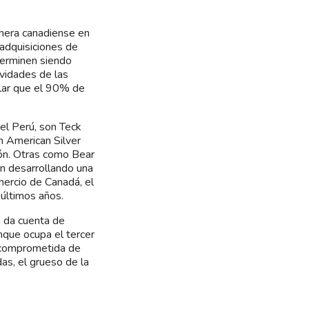
inera canadiense en
 adquisiciones de
terminen siendo
ividades de las
alar que el 90% de
el Perú, son Teck
n American Silver
ión. Otras como Bear
n desarrollando una
mercio de Canadá, el
últimos años.
á da cuenta de
nque ocupa el tercer
n comprometida de
as, el grueso de la