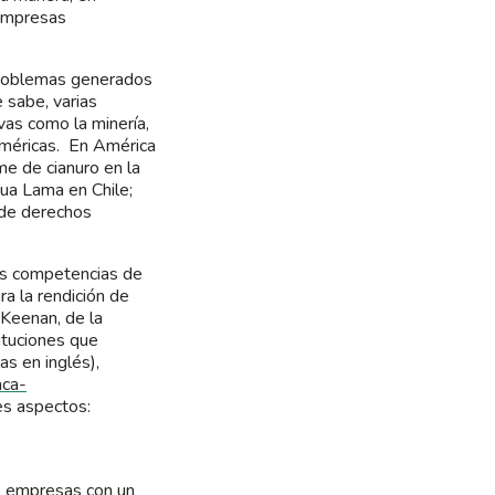
 empresas
 problemas generados
 sabe, varias
vas como la minería,
Américas. En América
me de cianuro en la
cua Lama en Chile;
 de derechos
as competencias de
ra la rendición de
Keenan, de la
ituciones que
s en inglés),
nca-
es aspectos:
as empresas con un