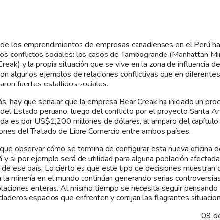
 de los emprendimientos de empresas canadienses en el Perú h
ios conflictos sociales: los casos de Tambogrande (Manhattan Mi
Creak) y la propia situación que se vive en la zona de influencia 
son algunos ejemplos de relaciones conflictivas que en diferen
aron fuertes estallidos sociales.
, hay que señalar que la empresa Bear Creak ha iniciado un proc
 del Estado peruano, luego del conflicto por el proyecto Santa An
a es por US$1,200 millones de dólares, al amparo del capítulo 
iones del Tratado de Libre Comercio entre ambos países.
que observar cómo se termina de configurar esta nueva oficina
 y si por ejemplo será de utilidad para alguna población afecta
 de ese país. Lo cierto es que este tipo de decisiones muestran q
a la minería en el mundo continúan generando serias controversia
laciones enteras. Al mismo tiempo se necesita seguir pensando e
daderos espacios que enfrenten y corrijan las flagrantes situacio
09 d