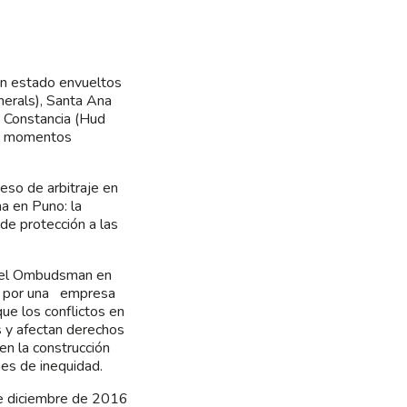
an estado envueltos
nerals), Santa Ana
de Constancia (Hud
tes momentos
eso de arbitraje en
a en Puno: la
de protección a las
 del Ombudsman en
da por una empresa
ue los conflictos en
s y afectan derechos
n la construcción
nes de inequidad.
e diciembre de 2016