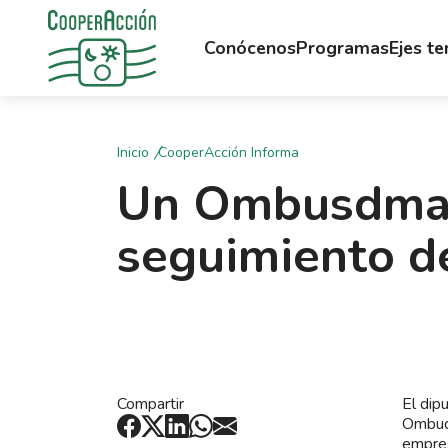
Conócenos
Programas
Ejes t
Inicio
CooperAcción Informa
Un Ombusdman
seguimiento d
Compartir
El dip
Ombuds
empres