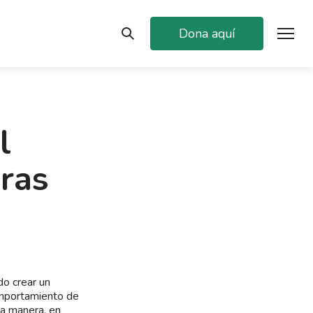
Dona aquí
l
ras
do crear un
omportamiento de
a manera, en