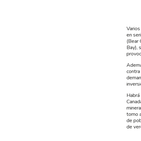
Varios
en ser
(Bear 
Bay), 
provoc
Además
contra
demand
invers
Habrá 
Canadá
minera
torno 
de pob
de ver