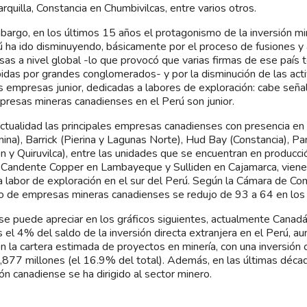
rquilla, Constancia en Chumbivilcas, entre varios otros.
bargo, en los últimos 15 años el protagonismo de la inversión m
ú ha ido disminuyendo, básicamente por el proceso de fusiones y
as a nivel global -lo que provocó que varias firmas de ese país 
idas por grandes conglomerados- y por la disminución de las act
s empresas junior, dedicadas a labores de exploración: cabe señ
presas mineras canadienses en el Perú son junior.
actualidad las principales empresas canadienses con presencia en 
ina), Barrick (Pierina y Lagunas Norte), Hud Bay (Constancia), Pa
n y Quiruvilca), entre las unidades que se encuentran en producc
 Candente Copper en Lambayeque y Sulliden en Cajamarca, viene
a labor de exploración en el sur del Perú. Según la Cámara de Co
 de empresas mineras canadienses se redujo de 93 a 64 en los 
e puede apreciar en los gráficos siguientes, actualmente Canad
 el 4% del saldo de la inversión directa extranjera en el Perú, au
en la cartera estimada de proyectos en minería, con una inversió
877 millones (el 16.9% del total). Además, en las últimas décad
ión canadiense se ha dirigido al sector minero.