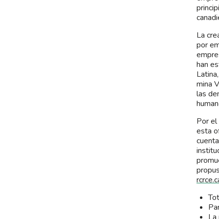
princi
canadi
La cre
por em
empres
han es
Latina
mina V
las de
humano
Por el
esta o
cuenta
instit
promue
propus
rcrce.
Tot
Par
La 