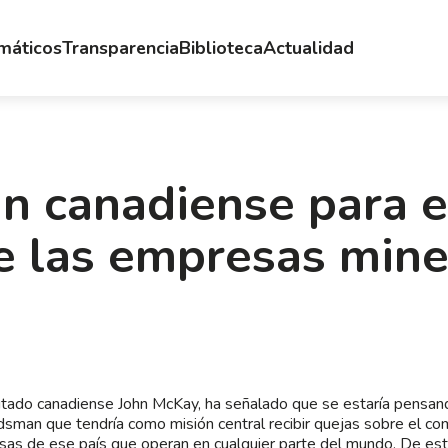
emáticos
Transparencia
Biblioteca
Actualidad
 canadiense para e
e las empresas mine
utado canadiense John McKay, ha señalado que se estaría pensan
man que tendría como misión central recibir quejas sobre el c
as de ese país que operan en cualquier parte del mundo. De est