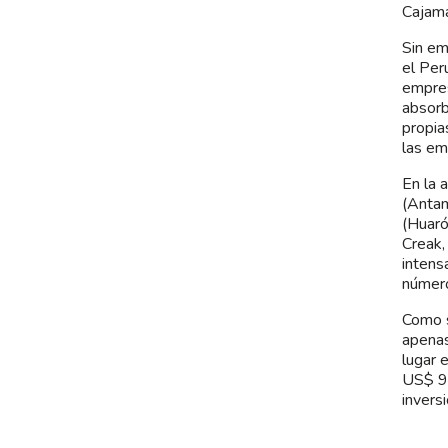
Cajama
Sin em
el Per
empres
absorb
propia
las em
En la 
(Antam
(Huaró
Creak,
intens
número
Como s
apenas
lugar 
US$ 9,
invers