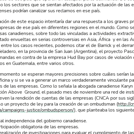
pio los sectores que se sientan afectados por la actuación de las
enses podrían canalizar sus reclamos en ese país.
ación de este espacio intentaría dar una respuesta a los graves
presas de ese país en diferentes regiones en el mundo. Como se
as canadienses, sobre todo las vinculadas a actividades extracti
tado envueltas en serias controversias en Asia, África y en las 
, entre los casos recientes, podemos citar el de Barrick y el derra
eladero, en la provincia de San Juan (Argentina), el proyecto Pas
mandas en contra de la empresa Hud Bay por casos de violación
s en Guatemala, entre varios otros.
 momento se esperan mayores precisiones sobre cuáles serían l
ficina y si se va a generar un marco verdaderamente vinculante pa
s de las empresas. Como lo señala la abogada canadiense Karyn 
ución Above Ground, el pasado mes de noviembre una red de inst
ven la rendición de cuentas de las empresas (CNCA por sus sigla
o un proyecto de ley para la creación de un ombudsman (
http://c
ca/campaigns-justice/ombudsperson/
), que planteaba los siguient
al independencia del gobierno canadiense.
ticipación obligatoria de las empresas.
realización de investigaciones para evaluar el cumplimiento de l