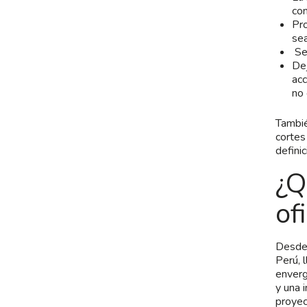
con
Pro
sea
Se
Dej
acc
no 
Tambié
cortes
defini
¿Q
of
Desde 
Perú, 
enverg
y una 
proyec