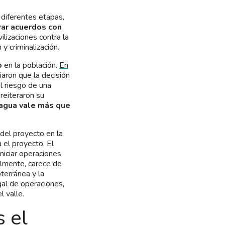
 diferentes etapas,
rar acuerdos con
lizaciones contra la
y criminalización.
o
en la población.
En
iaron que la decisión
l riesgo de una
reiteraron su
 agua vale más que
 del proyecto en la
 el proyecto. El
niciar operaciones
almente, carece de
bterránea y la
gal de operaciones,
l valle.
s el