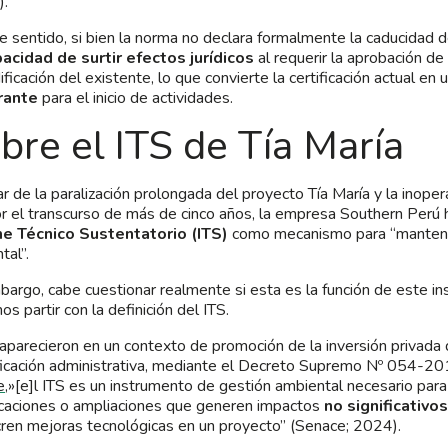
).
e sentido, si bien la norma no declara formalmente la caducidad d
acidad de surtir efectos jurídicos
al requerir la aprobación de
ficación del existente, lo que convierte la certificación actual en 
rante
para el inicio de actividades.
bre el ITS de Tía María
r de la paralización prolongada del proyecto Tía María y la inoper
r el transcurso de más de cinco años, la empresa Southern Perú 
me Técnico Sustentatorio (ITS)
como mecanismo para “mantener
tal”.
bargo, cabe cuestionar realmente si esta es la función de este in
s partir con la definición del ITS.
aparecieron en un contexto de promoción de la inversión privada
ficación administrativa, mediante el Decreto Supremo Nº 054-
e
,»[e]l ITS es un instrumento de gestión ambiental necesario para 
caciones o ampliaciones que generen impactos
no significativos
cren mejoras tecnológicas en un proyecto” (Senace; 2024).