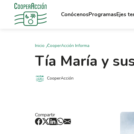
Conócenos
Programas
Ejes t
Inicio
CooperAcción Informa
Tía María y su
CooperAcción
Compartir