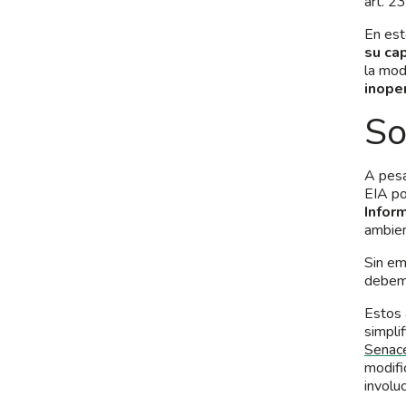
art. 23
En est
su cap
la modi
inope
So
A pesa
EIA po
Infor
ambien
Sin em
debemo
Estos 
simpli
Senac
modifi
involu