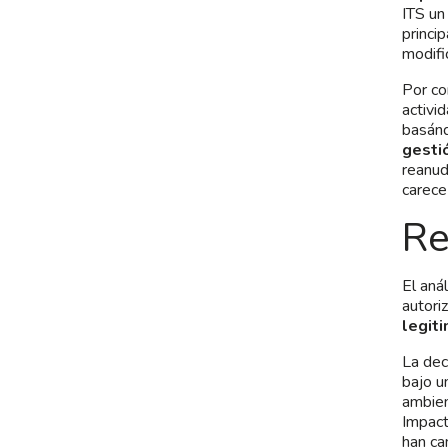
ITS un
princi
modifi
Por co
activi
basánd
gesti
reanud
carece
Re
El anál
autori
legit
La dec
bajo u
ambien
Impact
han ca