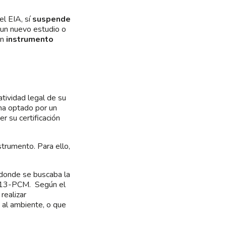
el EIA, sí
suspende
 un nuevo estudio o
un
instrumento
atividad legal de su
ha optado por un
 su certificación
strumento. Para ello,
 donde se buscaba la
2013-PCM. Según el
realizar
al ambiente, o que