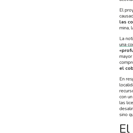
El pro
causad
las c
mina, 
La not
una co
«profu
mayor 
compro
el co
En res
locali
recurs
con u
las li
desali
sino q
El