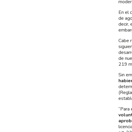
modera
En el 
de ag
decir,
embarg
Cabe r
siguie
desarr
de nue
219 me
Sin em
habie
determ
(Regla
establ
“Para 
volunt
aprob
licenc