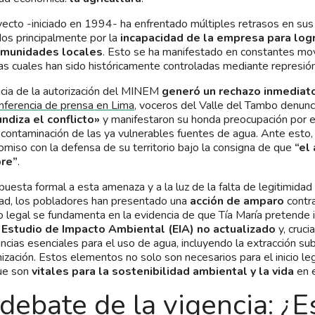
yecto -iniciado en 1994- ha enfrentado múltiples retrasos en sus
os principalmente por la
incapacidad de la empresa para log
omunidades locales
. Esto se ha manifestado en constantes movi
las cuales han sido históricamente controladas mediante represión 
icia de la autorización del MINEM
generó un rechazo inmediat
nferencia de prensa en Lima
, voceros del Valle del Tambo denunc
ndiza el conflicto»
y manifestaron su honda preocupación por e
contaminación de las ya vulnerables fuentes de agua. Ante esto, 
miso con la defensa de su territorio bajo la consigna de que
“el
bre”
.
puesta formal a esta amenaza y a la luz de la falta de legitimidad
dad, los pobladores han presentado una
acción de amparo
contra
o legal se fundamenta en la evidencia de que Tía María pretende i
n
Estudio de Impacto Ambiental (EIA) no actualizado
y, cruci
cencias esenciales para el uso de agua, incluyendo la extracción su
nización. Estos elementos no solo son necesarios para el inicio le
ue son
vitales para la sostenibilidad ambiental y la vida
en e
 debate de la vigencia: ¿E