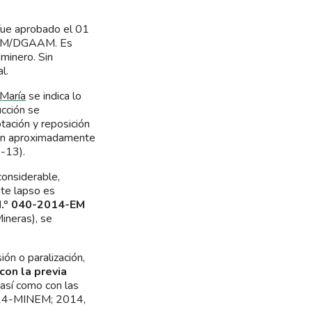
 fue aprobado el 01
-MEM/DGAAM. Es
minero. Sin
l.
María
se indica lo
ucción se
tación y reposición
n en aproximadamente
-13).
considerable,
ste lapso es
N.º 040-2014-EM
ineras), se
ión o paralización,
con la previa
sí como con las
2014-MINEM; 2014,