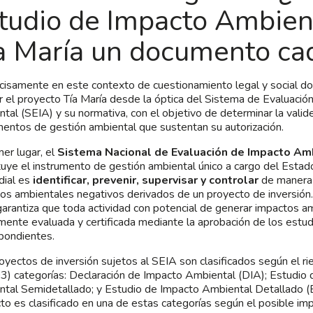
tudio de Impacto Ambien
a María un documento ca
cisamente en este contexto de cuestionamiento legal y social don
r el proyecto Tía María desde la óptica del Sistema de Evaluació
tal (SEIA) y su normativa, con el objetivo de determinar la valid
mentos de gestión ambiental que sustentan su autorización.
mer lugar, el
Sistema Nacional de Evaluación de Impacto Amb
tuye el instrumento de gestión ambiental único a cargo del Estado
dial es
identificar, prevenir, supervisar y controlar
de manera 
os ambientales negativos derivados de un proyecto de inversión
arantiza que toda actividad con potencial de generar impactos a
mente evaluada y certificada mediante la aprobación de los estu
pondientes.
oyectos de inversión sujetos al SEIA son clasificados según el r
03) categorías: Declaración de Impacto Ambiental (DIA); Estudio
tal Semidetallado; y Estudio de Impacto Ambiental Detallado (
to es clasificado en una de estas categorías según el posible imp