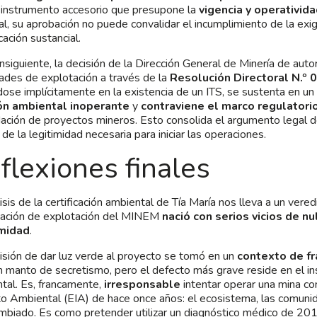
 instrumento accesorio que presupone la
vigencia y operativid
pal, su aprobación no puede convalidar el incumplimiento de la exi
cación sustancial.
nsiguiente, la decisión de la Dirección General de Minería de autori
dades de explotación a través de la
Resolución Directoral N.
ose implícitamente en la existencia de un ITS, se sustenta en un
ón ambiental inoperante
y
contraviene el marco regulatori
ación de proyectos mineros. Esto consolida el argumento legal de
 de la legitimidad necesaria para iniciar las operaciones.
flexiones finales
isis de la certificación ambiental de Tía María nos lleva a un veredi
zación de explotación del MINEM
nació con serios vicios de nu
imidad
.
isión de dar luz verde al proyecto se tomó en un
contexto de fr
n manto de secretismo, pero el defecto más grave reside en el i
tal. Es, francamente,
irresponsable
intentar operar una mina co
o Ambiental (EIA) de hace once años: el ecosistema, las comunid
mbiado. Es como pretender utilizar un diagnóstico médico de 201