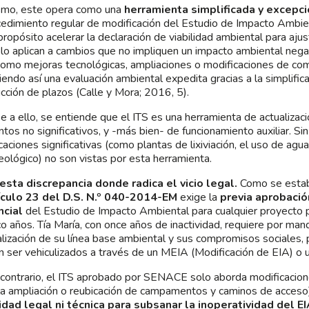
smo, este opera como una
herramienta simplificada y excepc
cedimiento regular de modificación del Estudio de Impacto Ambien
ropósito acelerar la declaración de viabilidad ambiental para aju
lo aplican a cambios que no impliquen un impacto ambiental negati
como mejoras tecnológicas, ampliaciones o modificaciones de com
iendo así una evaluación ambiental expedita gracias a la simplifica
ucción de plazos (Calle y Mora; 2016, 5).
e a ello, se entiende que el ITS es una herramienta de actualizaci
tos no significativos, y -más bien- de funcionamiento auxiliar. Si
caciones significativas (como plantas de lixiviación, el uso de agu
eológico) no son vistas por esta herramienta.
esta discrepancia donde radica el vicio legal.
Como se estab
ículo 23 del D.S. N.º 040-2014-EM
exige la
previa aprobació
ncial
del Estudio de Impacto Ambiental para cualquier proyecto 
co años. Tía María, con once años de inactividad, requiere por mand
alización de su línea base ambiental y sus compromisos sociales,
 ser vehiculizados a través de un MEIA (Modificación de EIA) o 
 contrario, el ITS aprobado por SENACE solo aborda modificacion
a ampliación o reubicación de campamentos y caminos de acceso),
dad legal ni técnica para subsanar la inoperatividad del E