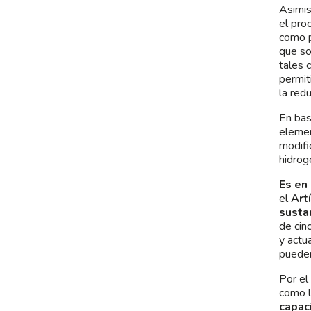
Asimi
el pro
como p
que so
tales 
permit
la red
En bas
elemen
modifi
hidrog
Es en 
el
Art
susta
de cin
y actu
pueden
Por el
como l
capaci