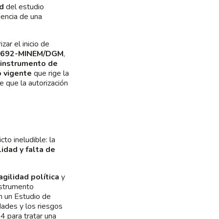
ad
del estudio
gencia de una
zar el inicio de
º 0692-MINEM/DGM
,
instrumento de
o vigente
que rige la
 que la autorización
cto ineludible: la
lidad y falta de
agilidad política
y
nstrumento
n un Estudio de
ades y los riesgos
4 para tratar una