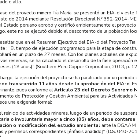
do o alto.
caso del proyecto minero Tía María, se presentó un EIA-d y este
osto de 2014 mediante Resolución Directoral N.º 392-2014
 el Estado peruano aprobó y certificó ambientalmente el proyecto 
o, este no se ejecutó debido al descontento de la población loca
esaltar que en el
Resumen Ejecutivo del EIA-d del Proyecto Tía 
nte : “El tiempo de ejecución programado para la etapa de constr
ollará en un plazo de 27 meses. Con los planes actuales de explo
vas reservas, se ha calculado el desarrollo de la fase operació
ses (18 años)” (Southern Peru Copper Corporation, 2013, p. 12
bargo, la ejecución del proyecto se ha paralizado por un período 
ndo transcurrido 11 años desde la aprobación del EIA-d
. E
inante, pues conforme al
Artículo 23 del Decreto Supremo 
mento de Protección y Gestión Ambiental para las Actividades M
ece una exigencia formal:
el reinicio de actividades mineras, luego de un período de suspens
aria o involuntaria mayor a cinco (05) años, debe contarse 
ación o modificación del estudio ambiental
ante la DGAAM a
ias y permisos correspondientes [énfasis añadido]” (D.S. 040-