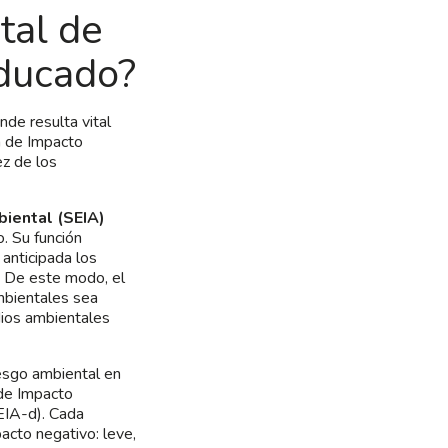
tal de
ducado?
de resulta vital
n de Impacto
ez de los
iental (SEIA)
. Su función
anticipada los
. De este modo, el
mbientales sea
dios ambientales
iesgo ambiental en
 de Impacto
EIA-d). Cada
acto negativo: leve,