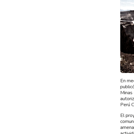
En med
public
Minas 
autori
Perú C
El pro
comuni
amenaz
activi