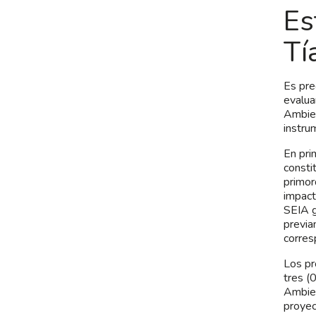
Es
Tí
Es pre
evalua
Ambien
instru
En pri
consti
primor
impact
SEIA g
previa
corres
Los pr
tres (
Ambien
proyec