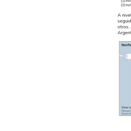
A nive
seguid
otros.
Argent