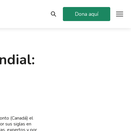
Dona aquí
ndial:
ronto (Canadá) el
r sus siglas en
ras, expertos y por