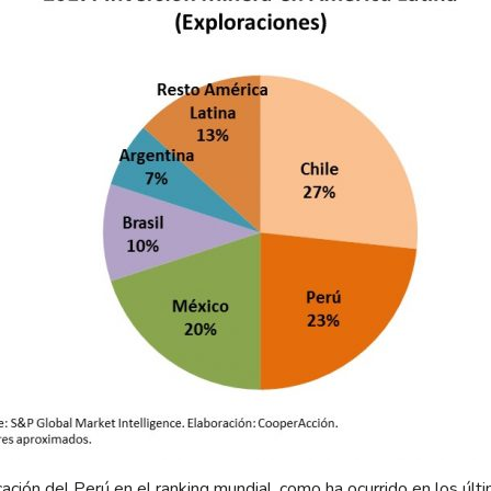
cación del Perú en el ranking mundial, como ha ocurrido en los últ