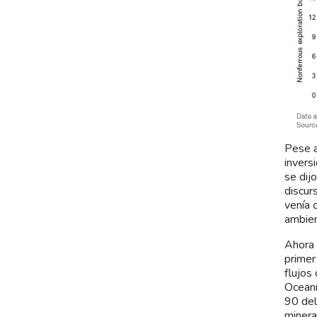
Pese a
invers
se dij
discur
venía 
ambien
Ahora 
primer
flujos
Oceaní
90 del
minera