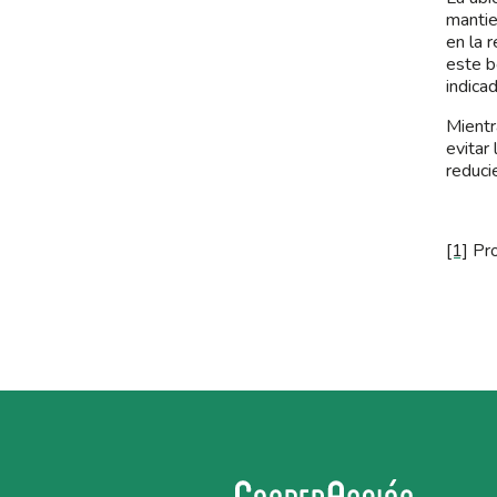
mantie
en la 
este b
indica
Mientr
evitar
reduci
[1]
Pro