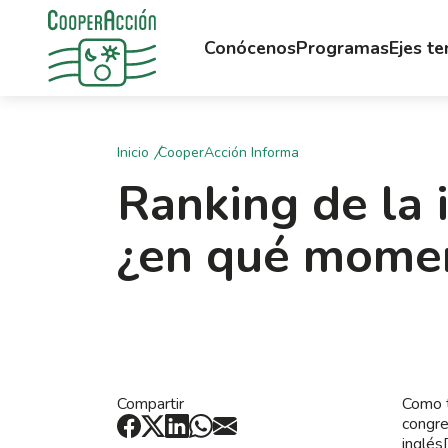
Conócenos
Programas
Ejes t
Inicio
CooperAcción Informa
Ranking de la 
¿en qué mome
Compartir
Como t
congre
inglés