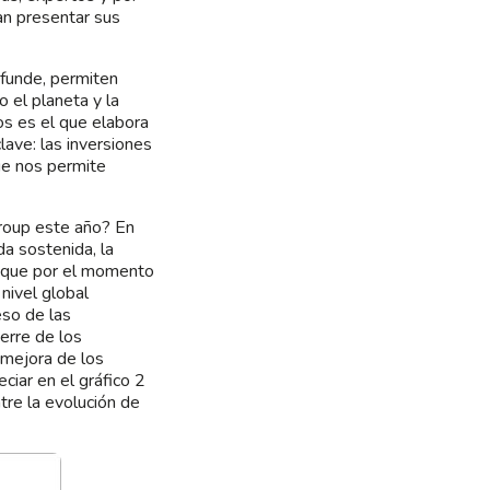
an presentar sus
ifunde, permiten
 el planeta y la
s es el que elabora
ave: las inversiones
ue nos permite
roup este año? En
da sostenida, la
unque por el momento
nivel global
eso de las
ierre de los
 mejora de los
ciar en el gráfico 2
tre la evolución de