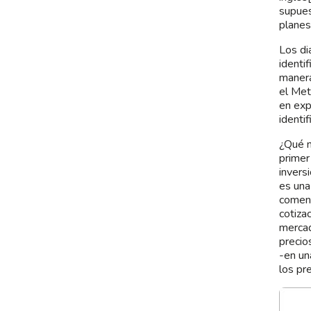
supues
planes
Los di
identi
manera
el Met
en exp
identi
¿Qué n
primer
invers
es una
comenz
cotiza
mercad
precio
-en un
los pr