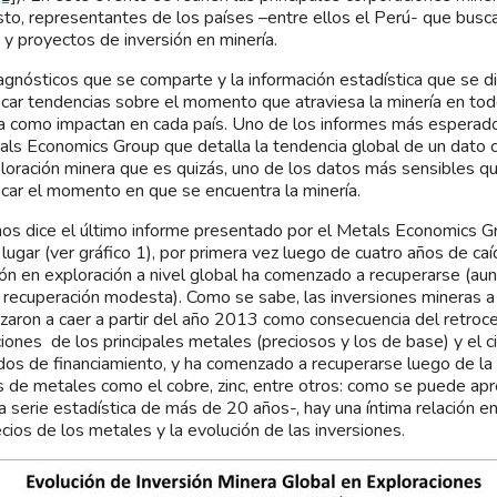
to, representantes de los países –entre ellos el Perú- que busc
 y proyectos de inversión en minería.
agnósticos que se comparte y la información estadística que se d
ficar tendencias sobre el momento que atraviesa la minería en todo
 como impactan en cada país. Uno de los informes más esperado
als Economics Group que detalla la tendencia global de un dato cl
loración minera que es quizás, uno de los datos más sensibles q
ficar el momento en que se encuentra la minería.
os dice el último informe presentado por el Metals Economics G
 lugar (ver gráfico 1), por primera vez luego de cuatro años de caí
ión en exploración a nivel global ha comenzado a recuperarse (a
 recuperación modesta). Como se sabe, las inversiones mineras a 
aron a caer a partir del año 2013 como consecuencia del retroc
ciones de los principales metales (preciosos y los de base) y el c
os de financiamiento, y ha comenzado a recuperarse luego de la
s de metales como el cobre, zinc, entre otros: como se puede apre
a serie estadística de más de 20 años-, hay una íntima relación en
ecios de los metales y la evolución de las inversiones.