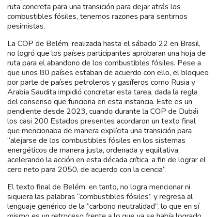
ruta concreta para una transición para dejar atrás los
combustibles fósiles, tenemos razones para sentirnos
pesimistas.
La COP de Belém, realizada hasta el sábado 22 en Brasil,
no logró que los países participantes aprobaran una hoja de
ruta para el abandono de los combustibles fósiles. Pese a
que unos 80 países estaban de acuerdo con ello, el bloqueo
por parte de países petroleros y gasíferos como Rusia y
Arabia Saudita impidió concretar esta tarea, dada la regla
del consenso que funciona en esta instancia. Este es un
pendiente desde 2023, cuando durante la COP de Dubái
los casi 200 Estados presentes acordaron un texto final
que mencionaba de manera explícita una transición para
“alejarse de los combustibles fósiles en los sistemas
energéticos de manera justa, ordenada y equitativa,
acelerando la acción en esta década crítica, a fin de lograr el
cero neto para 2050, de acuerdo con la ciencia”.
El texto final de Belém, en tanto, no logra mencionar ni
siquiera las palabras “combustibles fósiles” y regresa al
lenguaje genérico de la “carbono neutralidad”, lo que en sí
mismo es un retroceso frente a lo que ya se había logrado