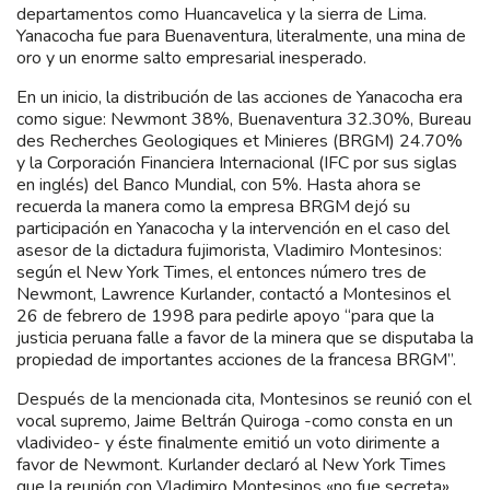
departamentos como Huancavelica y la sierra de Lima.
Yanacocha fue para Buenaventura, literalmente, una mina de
oro y un enorme salto empresarial inesperado.
En un inicio, la distribución de las acciones de Yanacocha era
como sigue: Newmont 38%, Buenaventura 32.30%, Bureau
des Recherches Geologiques et Minieres (BRGM) 24.70%
y la Corporación Financiera Internacional (IFC por sus siglas
en inglés) del Banco Mundial, con 5%. Hasta ahora se
recuerda la manera como la empresa BRGM dejó su
participación en Yanacocha y la intervención en el caso del
asesor de la dictadura fujimorista, Vladimiro Montesinos:
según el New York Times, el entonces número tres de
Newmont, Lawrence Kurlander, contactó a Montesinos el
26 de febrero de 1998 para pedirle apoyo “para que la
justicia peruana falle a favor de la minera que se disputaba la
propiedad de importantes acciones de la francesa BRGM”.
Después de la mencionada cita, Montesinos se reunió con el
vocal supremo, Jaime Beltrán Quiroga -como consta en un
vladivideo- y éste finalmente emitió un voto dirimente a
favor de Newmont. Kurlander declaró al New York Times
que la reunión con Vladimiro Montesinos «no fue secreta»