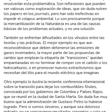
resolverían esta problemática. Son reflexiones que pueden
ser valiosas como exploración de ideas, que sin duda nutren
los
papers
en los
journals
, pero han sido inefectivas en
impedir el colapso ambiental. Lo son precisamente porque
la mercantilización de la Naturaleza es una de las causas
básicas de los problemas actuales, y no una solución.
También se enfrentan dificultades en los vínculos entre las
teorías y las prácticas. El mejor ejemplo es que aun
reconociéndose que deben detenerse las emisiones de
gases invernadero, la mayor parte de las propuestas de
cambio que emplean la etiqueta de “transiciones” quedan
empantanadas en no terminar de romper con el carbón o los
hidrocarburos, o en promover nuevos extractivismos que
necesitan del litio para el mundo eléctrico que imaginan.
Otro ejemplo lo ilustra la reciente conferencia internacional
sobre la transición para dejar los combustibles fósiles,
convocada por los gobiernos de Colombia y Países Bajos,
que se reunió en la ciudad de Santa Marta. Sin duda fue muy
bueno que la administración de Gustavo Petro lo hubiese
logrado. Pero si somos sinceros, y aunque sea doloroso
indicarlo, no se consiguieron resultados concretos y solo se