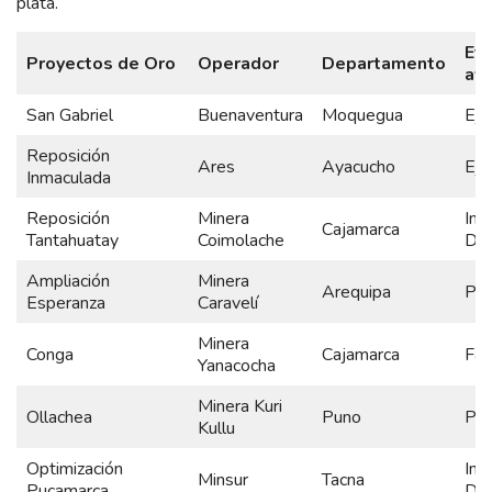
plata.
Et
Proyectos de Oro
Operador
Departamento
av
San Gabriel
Buenaventura
Moquegua
Eje
Reposición
Ares
Ayacucho
Eje
Inmaculada
Reposición
Minera
Ing
Cajamarca
Tantahuatay
Coimolache
Det
Ampliación
Minera
Arequipa
Pre
Esperanza
Caravelí
Minera
Conga
Cajamarca
Fac
Yanacocha
Minera Kuri
Ollachea
Puno
Pre
Kullu
Optimización
Ing
Minsur
Tacna
Pucamarca
Det