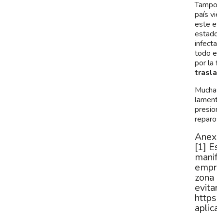
Tampoc
país v
este e
estado
infect
todo e
por la
trasl
Muchas
lament
presio
reparo
Anex
[1]
Es
manif
empre
zona 
evita
https
aplic