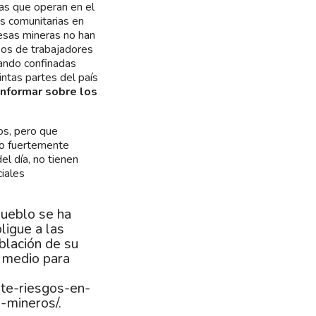
as que operan en el
es comunitarias en
esas mineras no han
sos de trabajadores
ando confinadas
ntas partes del país
informar sobre los
os, pero que
no fuertemente
l día, no tienen
iales
Pueblo se ha
ligue a las
blación de su
o medio para
rte-riesgos-en-
s-mineros/
.