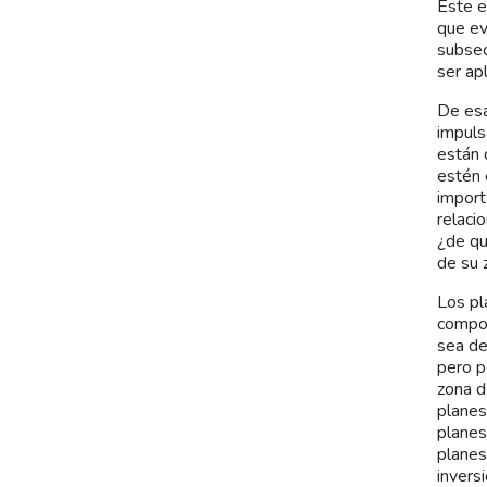
Este e
que ev
subsec
ser ap
De esa
impuls
están 
estén 
import
relaci
¿de qu
de su 
Los pl
compon
sea de
pero p
zona d
planes
planes
planes
invers