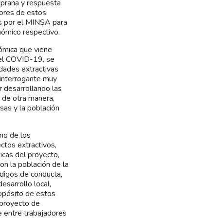
mprana y respuesta
dores de estos
s por el MINSA para
nómico respectivo.
nómica que viene
 el COVID-19, se
idades extractivas
 interrogante muy
r desarrollando las
o de otra manera,
sas y la población
uno de los
tos extractivos,
ticas del proyecto,
on la población de la
ódigos de conducta,
esarrollo local,
ropósito de estos
 proyecto de
e entre trabajadores