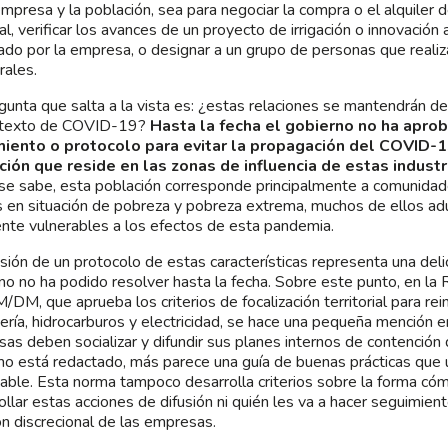
empresa y la población, sea para negociar la compra o el alquiler 
l, verificar los avances de un proyecto de irrigación o innovación
iado por la empresa, o designar a un grupo de personas que realiz
ales.
gunta que salta a la vista es: ¿estas relaciones se mantendrán d
ntexto de COVID-19?
Hasta la fecha el gobierno no ha apro
miento o protocolo para evitar la propagación del COVID-1
ión que reside en las zonas de influencia de estas industr
e sabe, esta población corresponde principalmente a comunida
s en situación de pobreza y pobreza extrema, muchos de ellos ad
nte vulnerables a los efectos de esta pandemia.
sión de un protocolo de estas características representa una del
no no ha podido resolver hasta la fecha. Sobre este punto, en 
DM, que aprueba los criterios de focalización territorial para rein
ería, hidrocarburos y electricidad, se hace una pequeña mención e
as deben socializar y difundir sus planes internos de contenció
mo está redactado, más parece una guía de buenas prácticas que 
izable. Esta norma tampoco desarrolla criterios sobre la forma có
ollar estas acciones de difusión ni quién les va a hacer seguimient
ón discrecional de las empresas.