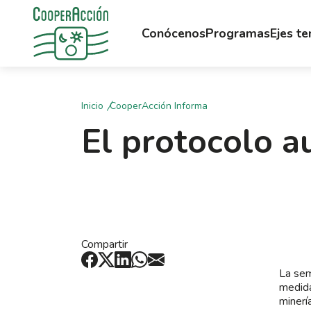
Conócenos
Programas
Ejes t
Inicio
CooperAcción Informa
El protocolo a
Compartir
La sem
medida
minerí