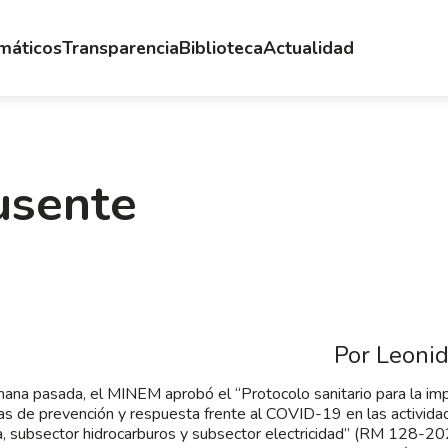
emáticos
Transparencia
Biblioteca
Actualidad
usente
Por Leoni
ana pasada, el MINEM aprobó el “Protocolo sanitario para la i
s de prevención y respuesta frente al COVID-19 en las activida
a, subsector hidrocarburos y subsector electricidad” (RM 128