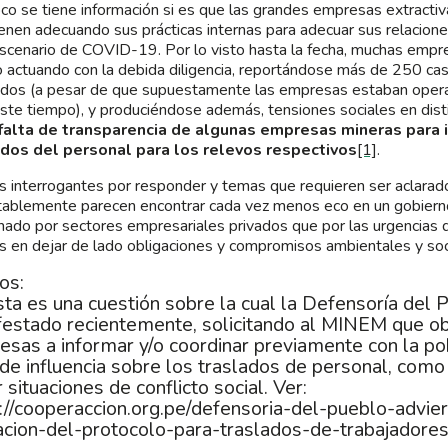
o se tiene información si es que las grandes empresas extractiv
ienen adecuando sus prácticas internas para adecuar sus relacion
scenario de COVID-19. Por lo visto hasta la fecha, muchas empr
 actuando con la debida diligencia, reportándose más de 250 ca
ados (a pesar de que supuestamente las empresas estaban oper
ste tiempo), y produciéndose además, tensiones sociales en disti
falta de transparencia de algunas empresas mineras para 
ados del personal para los relevos respectivos
[1]
.
 interrogantes por responder y temas que requieren ser aclarad
ablemente parecen encontrar cada vez menos eco en un gobier
nado por sectores empresariales privados que por las urgencias de
s en dejar de lado obligaciones y compromisos ambientales y soc
os:
ta es una cuestión sobre la cual la Defensoría del 
estado recientemente, solicitando al MINEM que ob
sas a informar y/o coordinar previamente con la po
de influencia sobre los traslados de personal, com
r situaciones de conflicto social. Ver:
://cooperaccion.org.pe/defensoria-del-pueblo-advie
acion-del-protocolo-para-traslados-de-trabajadore