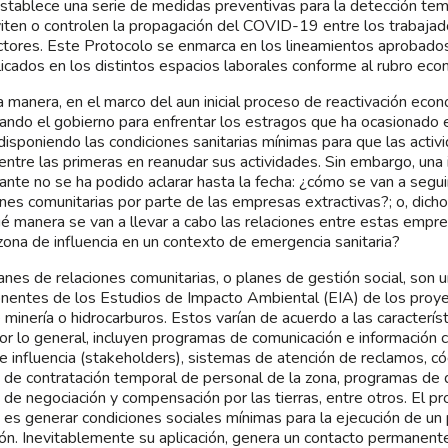
stablece una serie de medidas preventivas para la detección te
iten o controlen la propagación del COVID-19 entre los trabaja
tores. Este Protocolo se enmarca en los lineamientos aprobado
licados en los distintos espacios laborales conforme al rubro eco
 manera, en el marco del aun inicial proceso de reactivación eco
ando el gobierno para enfrentar los estragos que ha ocasionado
disponiendo las condiciones sanitarias mínimas para que las activ
entre las primeras en reanudar sus actividades. Sin embargo, una
ante no se ha podido aclarar hasta la fecha: ¿cómo se van a segui
ones comunitarias por parte de las empresas extractivas?; o, dich
é manera se van a llevar a cabo las relaciones entre estas empre
zona de influencia en un contexto de emergencia sanitaria?
anes de relaciones comunitarias, o planes de gestión social, son 
entes de los Estudios de Impacto Ambiental (EIA) de los proyec
 minería o hidrocarburos. Estos varían de acuerdo a las caracterís
or lo general, incluyen programas de comunicación e información c
e influencia (stakeholders), sistemas de atención de reclamos, c
 de contratación temporal de personal de la zona, programas de d
 de negociación y compensación por las tierras, entre otros. El p
 es generar condiciones sociales mínimas para la ejecución de un
ión. Inevitablemente su aplicación, genera un contacto permanent