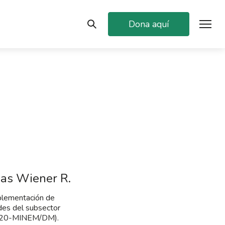
Dona aquí
das Wiener R.
mplementación de
des del subsector
-2020-MINEM/DM).