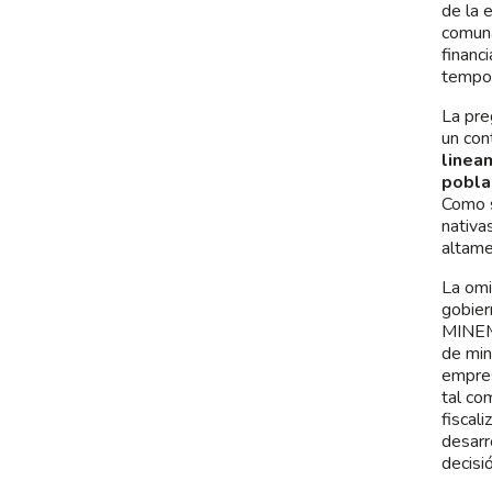
de la 
comuna
financ
tempor
La pre
un co
linea
poblac
Como s
nativa
altame
La omi
gobier
MINEM/
de min
empres
tal co
fiscal
desarr
decisi