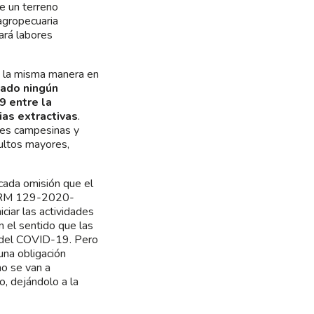
de un terreno
 agropecuaria
ará labores
e la misma manera en
bado ningún
9 entre la
ias extractivas
.
des campesinas y
ultos mayores,
icada omisión que el
la RM 129-2020-
iciar las actividades
n el sentido que las
n del COVID-19. Pero
una obligación
mo se van a
o, dejándolo a la