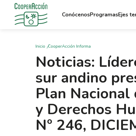
Conócenos
Programas
Ejes t
Inicio
CooperAcción Informa
Noticias: Líde
sur andino pre
Plan Nacional
y Derechos H
N° 246, DICI