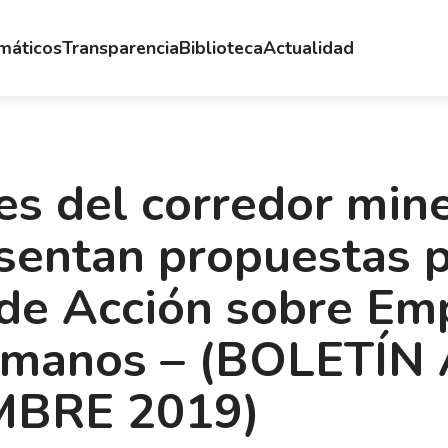
emáticos
Transparencia
Biblioteca
Actualidad
res del corredor min
sentan propuestas p
 de Acción sobre Em
umanos – (BOLETÍN
EMBRE 2019)