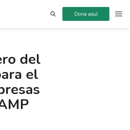
Dona aquí
ero del
ara el
presas
 AMP