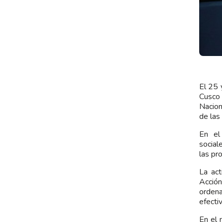
El 25 
Cusco 
Nacion
de las
En el
social
las pr
La act
Acción
ordena
efecti
En el 