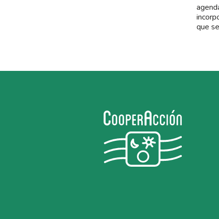
agenda
incorp
que se