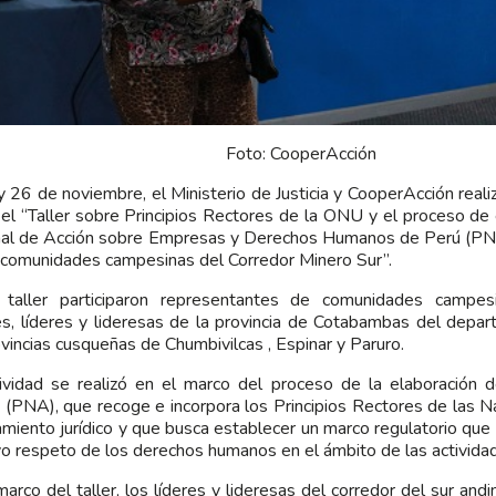
Foto: CooperAcción
y 26 de noviembre, el Ministerio de Justicia y CooperAcción reali
el “Taller sobre Principios Rectores de la ONU y el proceso de 
al de Acción sobre Empresas y Derechos Humanos de Perú (PNA)
 comunidades campesinas del Corredor Minero Sur”.
 taller participaron representantes de comunidades campesi
es, líderes y lideresas de la provincia de Cotabambas del depa
ovincias cusqueñas de Chumbivilcas , Espinar y Paruro.
ividad se realizó en el marco del proceso de la elaboración 
 (PNA), que recoge e incorpora los Principios Rectores de las N
miento jurídico y que busca establecer un marco regulatorio que 
vo respeto de los derechos humanos en el ámbito de las activida
marco del taller, los líderes y lideresas del corredor del sur an