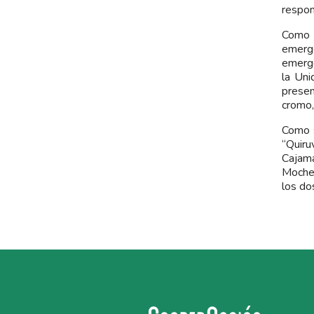
respon
Como s
emerge
emerge
la Uni
presen
cromo,
Como s
“Quiru
Cajama
Moche,
los do