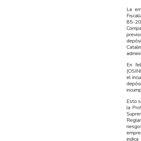
La em
Fiscal
85-20
Compa
previs
depósi
Catali
admini
En fe
(OSIN
el inc
depós
incump
Esto s
la Pro
Supre
Reglam
riesgo
empres
indica