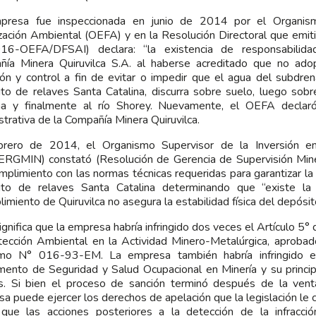
presa fue inspeccionada en junio de 2014 por el Organis
ización Ambiental (OEFA) y en la Resolución Directoral que emi
16-OEFA/DFSAI) declara: “la existencia de responsabilidad
ñía Minera Quiruvilca S.A. al haberse acreditado que no ad
ión y control a fin de evitar o impedir que el agua del subdren
to de relaves Santa Catalina, discurra sobre suelo, luego sob
na y finalmente al río Shorey. Nuevamente, el OEFA declaró
strativa de la Compañía Minera Quiruvilca.
brero de 2014, el Organismo Supervisor de la Inversión en
ERGMIN) constató (Resolución de Gerencia de Supervisión Mi
umplimiento con las normas técnicas requeridas para garantizar la e
ito de relaves Santa Catalina determinando que “existe la
limiento de Quiruvilca no asegura la estabilidad física del depósit
ignifica que la empresa habría infringido dos veces el Artículo 5
tección Ambiental en la Actividad Minero-Metalúrgica, aproba
mo N° 016-93-EM. La empresa también habría infringido el
ento de Seguridad y Salud Ocupacional en Minería y su princi
s. Si bien el proceso de sanción terminó después de la venta
a puede ejercer los derechos de apelación que la legislación le c
 que las acciones posteriores a la detección de la infracc