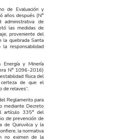
mo de Evaluación y
tió años después (N°
 administrativa de
optó las medidas de
aje, proveniente del
re la quebrada Santa
 la responsabilidad
 Energía y Minería
nera N° 1096-2016)
stabilidad física del
 certeza de que el
o de relaves”.
° del Reglamento para
do mediante Decreto
 artículo 335° del
pio de prevención de
 de Quiruvilca y la
onfiere, la normativa
ión no eximen de la