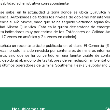
sabilidad administrativa correspondiente.
e sabe, en la actualidad la zona donde se ubica Quiruvilca h
ncia. Autoridades de todos los niveles de gobierno han interven
ncia al Río Moche, dado que se ha seguido vertiendo aguas ác
dad Minera Quiruvilca. Esta es la quinta declaratoria de emerge
ta indicadores muy por encima de los Estándares de Calidad A
 17 veces en arsénico y 24 veces en cadmio).
eñala un reciente artículo publicado en el diario El Comercio (
vilca no solo ha sido invadida por centenares de mineros informa
rca, sino que se ha convertido en una fuente visible de conta
 debido al abandono de las labores de remediación ambiental q
s últimos operadores de la mina: Southerns Peaks y el boliviano L
Nos ubicamos en:
Sí