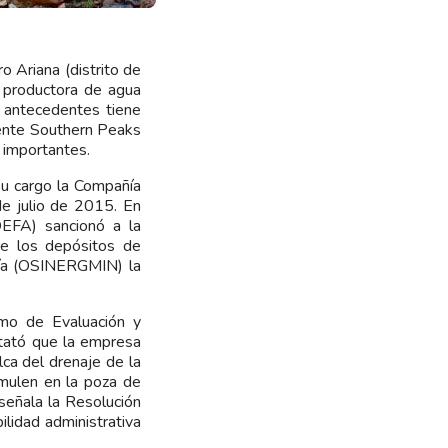
 Ariana (distrito de
a productora de agua
 antecedentes tiene
mente Southern Peaks
 importantes.
u cargo la Compañía
e julio de 2015. En
OEFA) sancionó a la
re los depósitos de
ería (OSINERGMIN) la
smo de Evaluación y
stató que la empresa
lca del drenaje de la
umulen en la poza de
señala la Resolución
idad administrativa