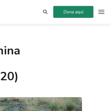
Dona aquí
mina
20)