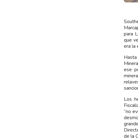
Southe
Marcap
para L
que ve
era la
Hasta 
Minera
ese pe
minera
relave
sancion
Los h
Fiscal
“no ev
desmon
grande
Direct
de la 