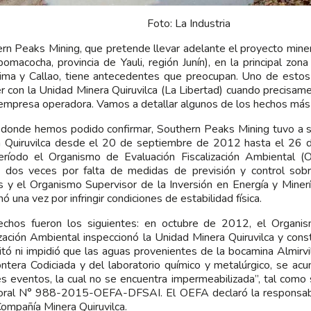
Foto: La Industria
rn Peaks Mining, que pretende llevar adelante el proyecto minero
omacocha, provincia de Yauli, región Junín), en la principal zon
ima y Callao, tiene antecedentes que preocupan. Uno de estos
r con la Unidad Minera Quiruvilca (La Libertad) cuando precisa
 empresa operadora. Vamos a detallar algunos de los hechos más
donde hemos podido confirmar, Southern Peaks Mining tuvo a s
 Quiruvilca desde el 20 de septiembre de 2012 hasta el 26 d
ríodo el Organismo de Evaluación Fiscalización Ambiental (
 dos veces por falta de medidas de previsión y control sob
s y el Organismo Supervisor de la Inversión en Energía y Min
ó una vez por infringir condiciones de estabilidad física.
echos fueron los siguientes: en octubre de 2012, el Organi
ización Ambiental inspeccionó la Unidad Minera Quiruvilca y con
itó ni impidió que las aguas provenientes de la bocamina Almirvi
tera Codiciada y del laboratorio químico y metalúrgico, se ac
s eventos, la cual no se encuentra impermeabilizada”, tal como 
oral N° 988-2015-OEFA-DFSAI. El OEFA declaró la responsabil
Compañía Minera Quiruvilca.