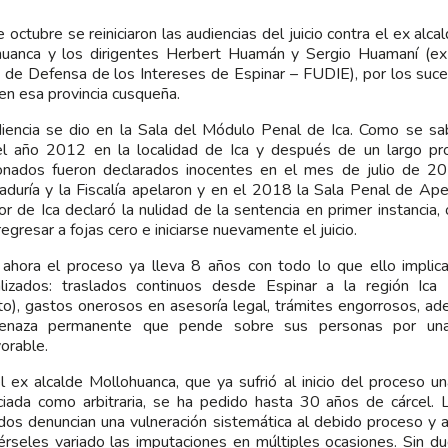
e octubre se reiniciaron las audiencias del juicio contra el ex alc
uanca y los dirigentes Herbert Huamán y Sergio Huamaní (ex
 de Defensa de los Intereses de Espinar – FUDIE), por los suce
n esa provincia cusqueña.
iencia se dio en la Sala del Módulo Penal de Ica. Como se sa
 el año 2012 en la localidad de Ica y después de un largo pr
nados fueron declarados inocentes en el mes de julio de 20
aduría y la Fiscalía apelaron y en el 2018 la Sala Penal de Ape
or de Ica declaró la nulidad de la sentencia en primer instancia
regresar a fojas cero e iniciarse nuevamente el juicio.
ahora el proceso ya lleva 8 años con todo lo que ello implica
alizados: traslados continuos desde Espinar a la región Ic
to), gastos onerosos en asesoría legal, trámites engorrosos, ad
enaza permanente que pende sobre sus personas por una 
orable.
l ex alcalde Mollohuanca, que ya sufrió al inicio del proceso u
iada como arbitraria, se ha pedido hasta 30 años de cárcel. 
os denuncian una vulneración sistemática al debido proceso y al 
érseles variado las imputaciones en múltiples ocasiones. Sin du