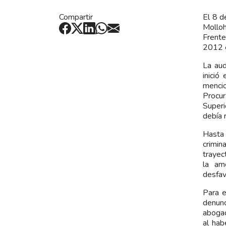
Compartir
El 8 d
Molloh
Frente
2012 e
La aud
inició
mencio
Procur
Superi
debía 
Hasta 
crimin
trayec
la am
desfav
Para e
denunc
abogad
al hab