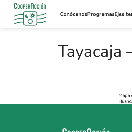
Conócenos
Programas
Ejes t
Tayacaja 
Mapa d
Huanca