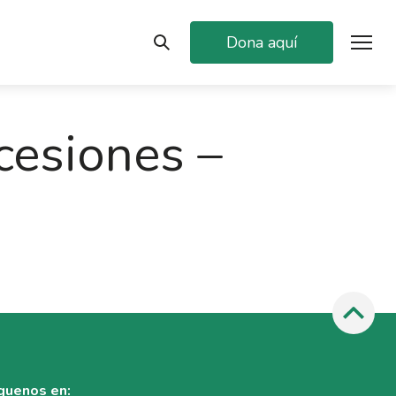
Dona aquí
cesiones –
guenos en: