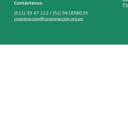
Contáctenos:
Po
(511) 39 47 212 / (51) 961858035
cooperaccion@cooperaccion.org.pe